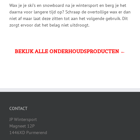
Wax je je ski’s en snowboard na je wintersport en berg je het
daarna voor langere tijd op? Schraap de overtollige wax er dan
niet af maar laat deze zitten tot aan het volgende gebruik. Dit
zorgt ervoor dat het belag niet uitdroogt.
BEKIJK ALLE ONDERHOUDSPRODUCTEN ←
CONTACT
JP Wintersport
Magneet 12P
1446XD Purmerend