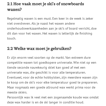
2.1 Hoe vaak moet je ski’s of snowboards
waxen?
Regelmatig waxen is een must. Een keer in de week is zeker
niet overdreven. Als je naast het waxen andere
onderhoudswerkzaamheden aan je ski’s of board verricht, doe
dit dan voor het waxen. Het waxen is letterlijk de finishing
touch.
2.2 Welke wax moet je gebruiken?
Er zijn enorm veel soorten op de markt. Van extreem dure
competitie waxen tot goedkopere universele. Wie niet op een
tiende seconde nauwkeurig skiet kan goed af met een
universele wax, die geschikt is voor alle temperaturen.
Eventueel, voor de echte hobbyisten, zijn meerdere waxen zijn
te koop om de ski’s voor elke temperatuur goed te prepareren.
Maar nogmaals een goede allround wax werkt prima voor de
meeste skiërs.
Persoonlijk wax ik veel met een zogenaamde koude wax omdat
deze wax harder is en de ski langer in conditie houd.