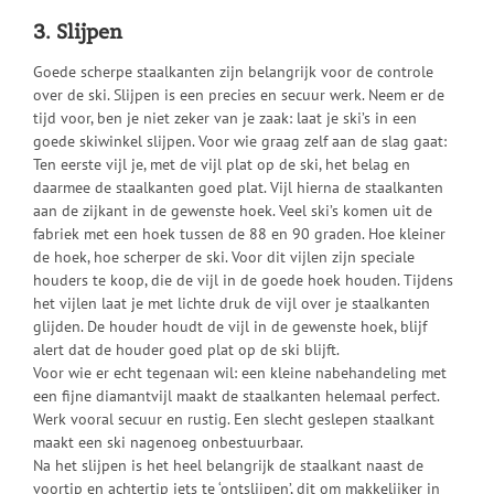
3. Slijpen
Goede scherpe staalkanten zijn belangrijk voor de controle
over de ski. Slijpen is een precies en secuur werk. Neem er de
tijd voor, ben je niet zeker van je zaak: laat je ski’s in een
goede skiwinkel slijpen. Voor wie graag zelf aan de slag gaat:
Ten eerste vijl je, met de vijl plat op de ski, het belag en
daarmee de staalkanten goed plat. Vijl hierna de staalkanten
aan de zijkant in de gewenste hoek. Veel ski’s komen uit de
fabriek met een hoek tussen de 88 en 90 graden. Hoe kleiner
de hoek, hoe scherper de ski. Voor dit vijlen zijn speciale
houders te koop, die de vijl in de goede hoek houden. Tijdens
het vijlen laat je met lichte druk de vijl over je staalkanten
glijden. De houder houdt de vijl in de gewenste hoek, blijf
alert dat de houder goed plat op de ski blijft.
Voor wie er echt tegenaan wil: een kleine nabehandeling met
een fijne diamantvijl maakt de staalkanten helemaal perfect.
Werk vooral secuur en rustig. Een slecht geslepen staalkant
maakt een ski nagenoeg onbestuurbaar.
Na het slijpen is het heel belangrijk de staalkant naast de
voortip en achtertip iets te ‘ontslijpen’, dit om makkelijker in