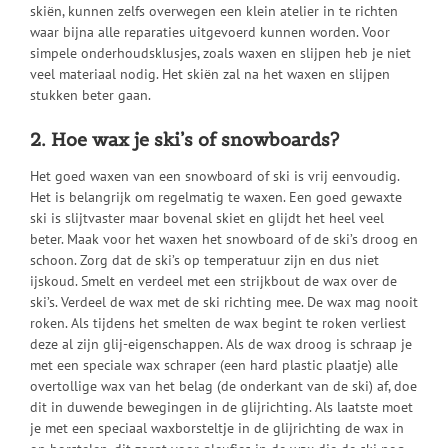
skiën, kunnen zelfs overwegen een klein atelier in te richten
waar bijna alle reparaties uitgevoerd kunnen worden. Voor
simpele onderhoudsklusjes, zoals waxen en slijpen heb je niet
veel materiaal nodig. Het skiën zal na het waxen en slijpen
stukken beter gaan.
2. Hoe wax je ski’s of snowboards?
Het goed waxen van een snowboard of ski is vrij eenvoudig.
Het is belangrijk om regelmatig te waxen. Een goed gewaxte
ski is slijtvaster maar bovenal skiet en glijdt het heel veel
beter. Maak voor het waxen het snowboard of de ski’s droog en
schoon. Zorg dat de ski’s op temperatuur zijn en dus niet
ijskoud. Smelt en verdeel met een strijkbout de wax over de
ski’s. Verdeel de wax met de ski richting mee. De wax mag nooit
roken. Als tijdens het smelten de wax begint te roken verliest
deze al zijn glij-eigenschappen. Als de wax droog is schraap je
met een speciale wax schraper (een hard plastic plaatje) alle
overtollige wax van het belag (de onderkant van de ski) af, doe
dit in duwende bewegingen in de glijrichting. Als laatste moet
je met een speciaal waxborsteltje in de glijrichting de wax in