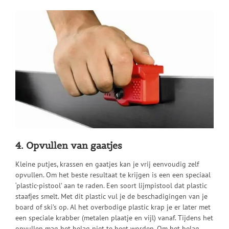
4. Opvullen van gaatjes
Kleine putjes, krassen en gaatjes kan je vrij eenvoudig zelf
opvullen. Om het beste resultaat te krijgen is een een speciaal
‘plastic-pistool’ aan te raden. Een soort lijmpistool dat plastic
staafjes smelt. Met dit plastic vul je de beschadigingen van je
board of ski’s op. Al het overbodige plastic krap je er later met
een speciale krabber (metalen plaatje en vijl) vanaf. Tijdens het
opvullen mag het belag niet te heet worden. Om het belag