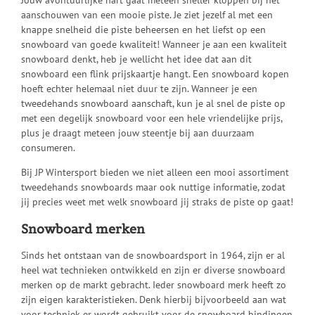
Jouw avontuurlijke hart gaat meteen sneller kloppen bij het
aanschouwen van een mooie piste. Je ziet jezelf al met een
knappe snelheid die piste beheersen en het liefst op een
snowboard van goede kwaliteit! Wanneer je aan een kwaliteit
snowboard denkt, heb je wellicht het idee dat aan dit
snowboard een flink prijskaartje hangt. Een snowboard kopen
hoeft echter helemaal niet duur te zijn. Wanneer je een
tweedehands snowboard aanschaft, kun je al snel de piste op
met een degelijk snowboard voor een hele vriendelijke prijs,
plus je draagt meteen jouw steentje bij aan duurzaam
consumeren.
Bij JP Wintersport bieden we niet alleen een mooi assortiment
tweedehands snowboards maar ook nuttige informatie, zodat
jij precies weet met welk snowboard jij straks de piste op gaat!
Snowboard merken
Sinds het ontstaan van de snowboardsport in 1964, zijn er al
heel wat technieken ontwikkeld en zijn er diverse snowboard
merken op de markt gebracht. Ieder snowboard merk heeft zo
zijn eigen karakteristieken. Denk hierbij bijvoorbeeld aan wat
voor techniek er wordt gebruikt voor de snowboard bindingen.