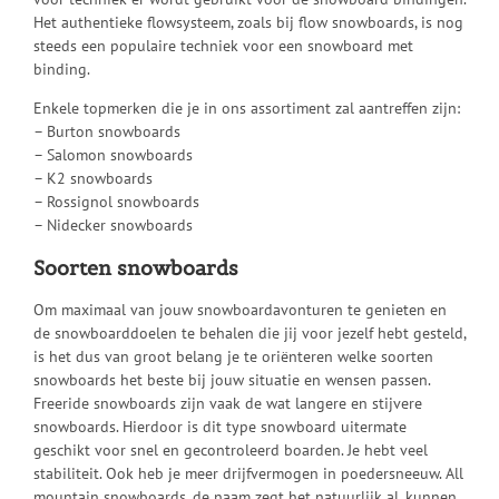
Het authentieke flowsysteem, zoals bij flow snowboards, is nog
steeds een populaire techniek voor een snowboard met
binding.
Enkele topmerken die je in ons assortiment zal aantreffen zijn:
– Burton snowboards
– Salomon snowboards
– K2 snowboards
– Rossignol snowboards
– Nidecker snowboards
Soorten snowboards
Om maximaal van jouw snowboardavonturen te genieten en
de snowboarddoelen te behalen die jij voor jezelf hebt gesteld,
is het dus van groot belang je te oriënteren welke soorten
snowboards het beste bij jouw situatie en wensen passen.
Freeride snowboards zijn vaak de wat langere en stijvere
snowboards. Hierdoor is dit type snowboard uitermate
geschikt voor snel en gecontroleerd boarden. Je hebt veel
stabiliteit. Ook heb je meer drijfvermogen in poedersneeuw. All
mountain snowboards, de naam zegt het natuurlijk al, kunnen