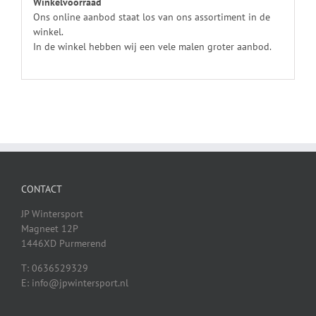
Winkelvoorraad
Ons online aanbod staat los van ons assortiment in de
winkel.
In de winkel hebben wij een vele malen groter aanbod.
CONTACT
JP Wintersport
Magneet 12P
1446XD Purmerend
T: 0636529329
E: info@jpwintersport.nl