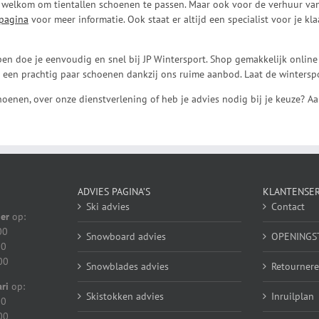
 welkom om tientallen schoenen te passen. Maar ook voor de verhuur van 
pagina
voor meer informatie. Ook staat er altijd een specialist voor je k
n doe je eenvoudig en snel bij JP Wintersport. Shop gemakkelijk online
l een prachtig paar schoenen dankzij ons ruime aanbod. Laat de winters
oenen, over onze dienstverlening of heb je advies nodig bij je keuze? A
ADVIES PAGINA’S
KLANTENSER
Ski advies
Contact
er
op:
00
Snowboard advies
OPENINGS
00
00
Snowblades advies
Retournere
ri
op:
Skistokken advies
Inruilplan
00
00