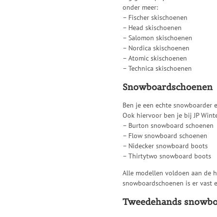
onder meer:
– Fischer skischoenen
– Head skischoenen
– Salomon skischoenen
– Nordica skischoenen
– Atomic skischoenen
– Technica skischoenen
Snowboardschoenen
Ben je een echte snowboarder en
Ook hiervoor ben je bij JP Winte
– Burton snowboard schoenen
– Flow snowboard schoenen
– Nidecker snowboard boots
– Thirtytwo snowboard boots
Alle modellen voldoen aan de h
snowboardschoenen is er vast en
Tweedehands snowboar