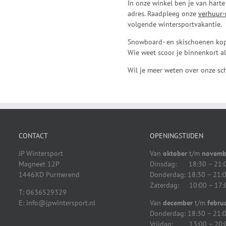
In onze winkel ben je van harte
adres. Raadpleeg onze
verhuur-
volgende wintersportvakantie.
Snowboard- en skischoenen kope
Wie weet scoor je binnenkort a
Wil je meer weten over onze sch
CONTACT
OPENINGSTIJDEN
JP Wintersport
Van
oktober
t/m
novemb
Magneet 12P
Dinsdag: 18:30 – 21:
1446XD Purmerend
Donderdag: 18:30 – 21:
Zaterdag: 10:00 – 17:
T: 0636529329
E: info@jpwintersport.nl
Van
december
t/m
februa
Donderdag: 18:30 – 21:
Vrijdag: 13:00 – 20: