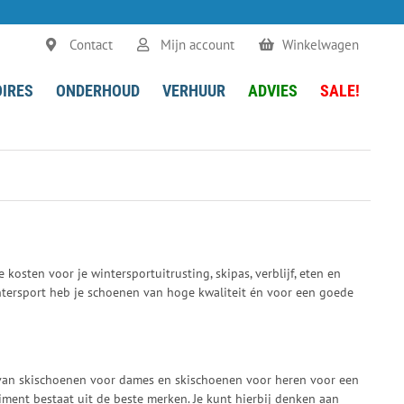
Contact
Mijn account
Winkelwagen
IRES
ONDERHOUD
VERHUUR
ADVIES
SALE!
kosten voor je wintersportuitrusting, skipas, verblijf, eten en
ntersport heb je schoenen van hoge kwaliteit én voor een goede
r van skischoenen voor dames en skischoenen voor heren voor een
iment bestaat uit de beste merken. Je kunt hierbij denken aan