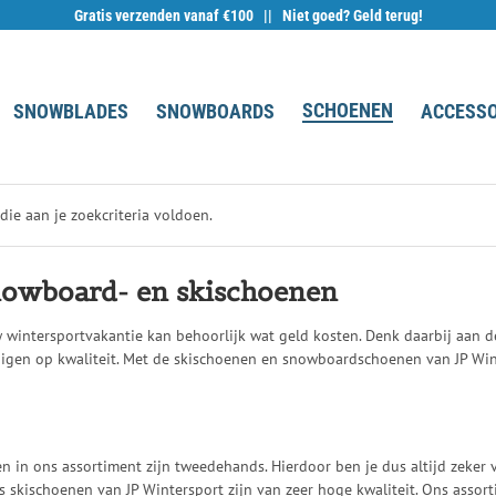
Gratis verzenden vanaf €100 || Niet goed? Geld terug!
SCHOENEN
SNOWBLADES
SNOWBOARDS
ACCESSO
e aan je zoekcriteria voldoen.
owboard- en skischoenen
 wintersportvakantie kan behoorlijk wat geld kosten. Denk daarbij aan de 
inigen op kwaliteit. Met de skischoenen en snowboardschoenen van JP Wi
n in ons assortiment zijn tweedehands. Hierdoor ben je dus altijd zeke
 skischoenen van JP Wintersport zijn van zeer hoge kwaliteit. Ons assort