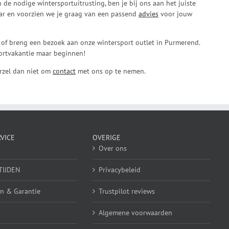
de nodige wintersportuitrusting, ben je bij ons aan het juiste
laar en voorzien we je graag van een passend
advies
voor jouw
 of breng een bezoek aan onze wintersport outlet in Purmerend.
portvakantie maar beginnen!
arzel dan niet om
contact
met ons op te nemen.
VICE
OVERIGE
Over ons
TIJDEN
Privacybeleid
n & Garantie
Trustpilot reviews
Algemene voorwaarden