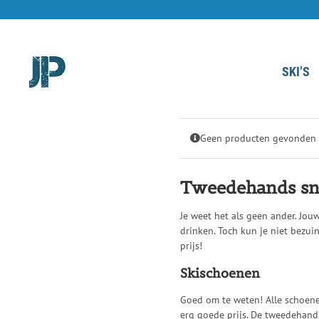
Ga
naar
inhoud
SKI’S
Geen producten gevonden di
Tweedehands sn
Je weet het als geen ander. Jouw
drinken. Toch kun je niet bezu
prijs!
Skischoenen
Goed om te weten! Alle schoene
erg goede prijs. De tweedehands