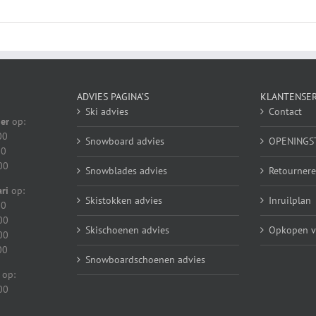
ADVIES PAGINA’S
KLANTENSER
Ski advies
Contact
er
op:
00
Snowboard advies
OPENINGS
00
00
Snowblades advies
Retournere
ri
op:
Skistokken advies
Inruilplan
00
00
Skischoenen advies
Opkopen va
00
00
Snowboardschoenen advies
 op:
00