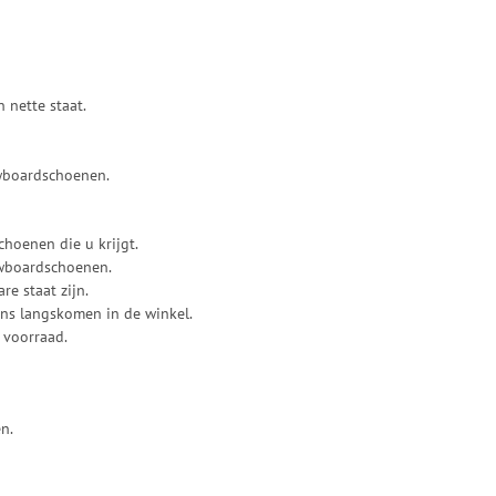
 nette staat.
owboardschoenen.
hoenen die u krijgt.
owboardschoenen.
e staat zijn.
ons langskomen in de winkel.
 voorraad.
n.