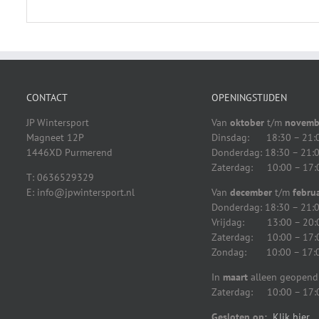
CONTACT
OPENINGSTIJDEN
JP Wintersport
Van
oktober
t/m
novemb
Magneet 12P
Dinsdag: 18:30 – 21:
1446XD Purmerend
Donderdag: 18:30 – 21:
Zaterdag: 10:00 – 17:
T: 0636529329
E: info@jpwintersport.nl
Van
december
t/m
februa
Donderdag: 18:30 – 21:
Vrijdag: 13:00 – 20:
Zaterdag: 10:00 – 17:
Zondag: 10:00 – 17:
In
maart
alleen geopend
Zaterdag: 10:00 – 17:
Gesloten op:
Klik hier