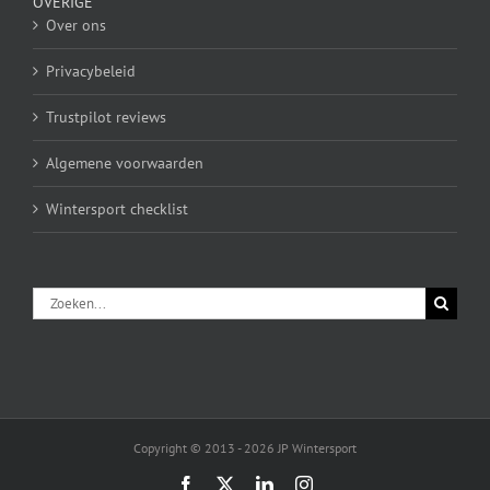
OVERIGE
Over ons
Privacybeleid
Trustpilot reviews
Algemene voorwaarden
Wintersport checklist
Zoeken
naar:
Copyright © 2013 - 2026 JP Wintersport
Facebook
X
LinkedIn
Instagram