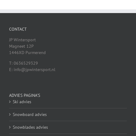
CONTACT
JP Wintersport
Magneet 12P
1446XD Purmerend
T: 0636529329
E: info@jpwintersport.nl
ADVIES PAGINA’S
Ski advies
Snowboard advies
Snowblades advies