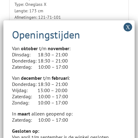
Type: Oneglass X
Lengte: 173 cm
Afmetingen: 121-71-101
Radius: 16
Soort: Rocker
Stijl: All-mountain
Van
oktober
t/m
november
:
Zie ook het tabje “extra informatie” voor meer informatie.
Dinsdag: 18:30 – 21:00
Tip!
Zoom in op de foto om de staat van de ski’s beter te
Donderdag: 18:30 – 21:00
zien.
Zaterdag: 10:00 – 17:00
Verhuur
Van
december
t/m
februari
:
U kunt deze ski’s ook voordelig bij ons huren.
Donderdag: 18:30 – 21:00
Voor meer informatie:
Klik
hier
Vrijdag: 13:00 – 20:00
Zaterdag: 10:00 – 17:00
Winkelvoorraad
Zondag: 10:00 – 17:00
Ons online aanbod staat los van ons assortiment in de
winkel.
In
maart
alleen geopend op:
Zaterdag: 10:00 – 17:00
In de winkel hebben wij een vele malen groter aanbod.
Ons aanbod wisselt met de dag. Kom gerust eens langs.
Gesloten op:
Van april t/m september is de winkel gesloten.