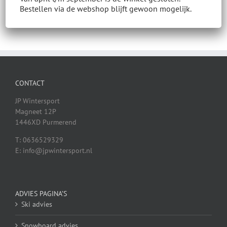
Bestellen via de webshop blijft gewoon mogelijk.
CONTACT
JP Wintersport
Magneet 12P
1446XD Purmerend
T: 0636529329
E: info@jpwintersport.nl
ADVIES PAGINA’S
Ski advies
Snowboard advies