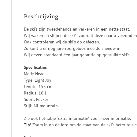
Beschrijving
De ski’s zijn tweedehands en verkeren in een nette staat.
Wij waxen en slijpen de ski’s voordat deze naar u verzonde
Ook controleren wij de ski’s op defecten.
Zo kunt u er nog jaren zorgeloos mee de sneeuw in.
Wij geven standaard één jaar garantie op gebruikte ski’s.
Specificaties
Merk: Head
Type: Light Joy
Lengte: 153 cm
Radius: 10.1
Soort: Rocker
Stijl: All-mountain
Zie ook het tabje “extra informatie” voor meer informatie.
Tip!
Zoom in op de foto om de staat van de ski’s beter te zie