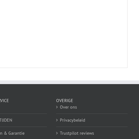
VICE
OVERIGE
Over ons
TIJDEN
Privacybeleid
n & Garantie
Trustpilot reviews