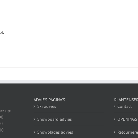
el.
ADVIES PAGINA’S
KLANTENSER
Ski advies
Contact
er
op:
00
Snowboard advies
OPENINGS
00
00
Snowblades advies
Retournere