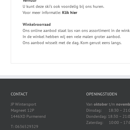
Verhuur
U kunt deze ski’s ook voordelig bij ons huren.
Voor meer informatie:
Klik
hier
Winkelvoorraad
Ons online aanbod staat los van ons assortiment in de wink
In de winkel hebben wij een vele malen groter aanbod.
Ons aanbod wisselt met de dag. Kom gerust eens langs.
CONTACT
OPENINGSTIJDEN
JP Wintersport
Van
oktober
t/m
novemb
Magneet 12P
Dinsdag: 18:30 – 21:
1446XD Purmerend
Donderdag: 18:30 – 21:
Zaterdag: 10:00 – 17:
T: 0636529329