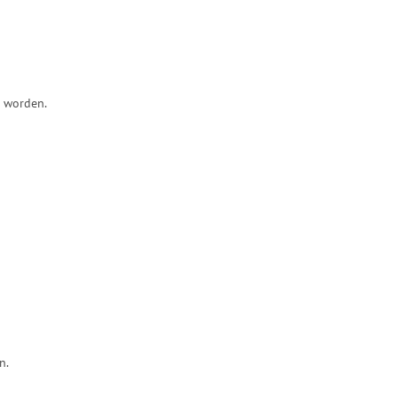
n worden.
n.