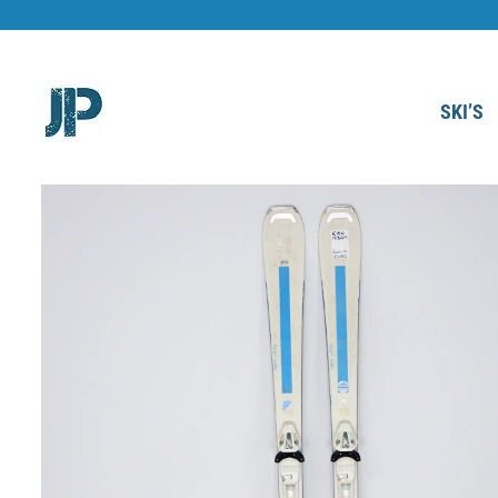
Ga
naar
inhoud
SKI’S