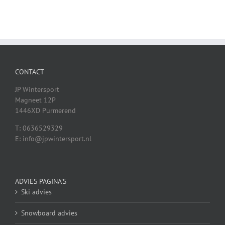
CONTACT
JP Wintersport
Magneet 12P
1446XD Purmerend
T: 0636529329
E: info@jpwintersport.nl
ADVIES PAGINA’S
Ski advies
Snowboard advies