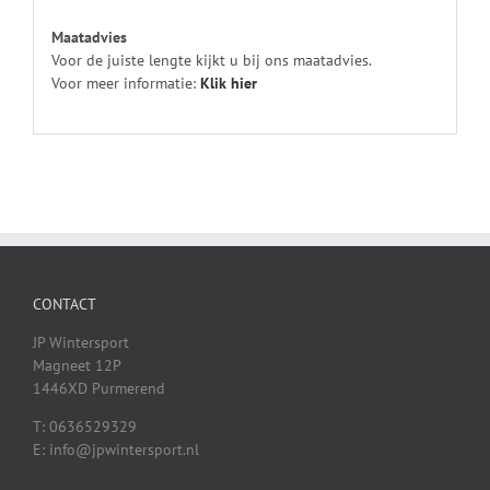
Maatadvies
Voor de juiste lengte kijkt u bij ons maatadvies.
Voor meer informatie:
Klik
hier
CONTACT
JP Wintersport
Magneet 12P
1446XD Purmerend
T: 0636529329
E: info@jpwintersport.nl