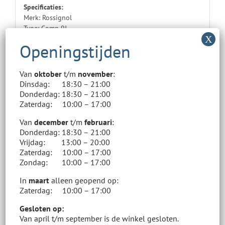
Specificaties:
Merk: Rossignol
Type: Comp 9J
Lengte: 110 cm
Stijl: All-mountain
Zie ook het tabje “extra informatie” voor meer informatie.
Van
oktober
t/m
november
:
Tip!
Zoom in op de foto om de staat van de kinderski’s
Dinsdag: 18:30 – 21:00
beter te zien.
Donderdag: 18:30 – 21:00
Zaterdag: 10:00 – 17:00
Verhuur
Van
december
t/m
februari
:
U kunt deze kinderski’s ook voordelig bij ons huren.
Donderdag: 18:30 – 21:00
Voor meer informatie:
Klik
hier
Vrijdag: 13:00 – 20:00
Zaterdag: 10:00 – 17:00
Winkelvoorraad
Zondag: 10:00 – 17:00
Ons online aanbod staat los van ons assortiment in de
winkel.
In
maart
alleen geopend op:
In de winkel hebben wij een vele malen groter aanbod.
Zaterdag: 10:00 – 17:00
Ons aanbod wisselt met de dag. Kom gerust eens langs.
Gesloten op:
Van april t/m september is de winkel gesloten.