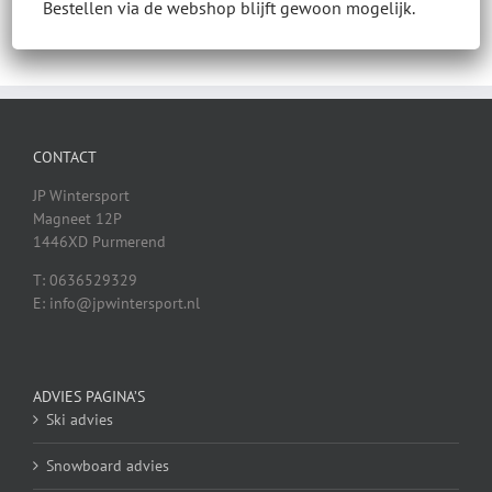
Bestellen via de webshop blijft gewoon mogelijk.
CONTACT
JP Wintersport
Magneet 12P
1446XD Purmerend
T: 0636529329
E: info@jpwintersport.nl
ADVIES PAGINA’S
Ski advies
Snowboard advies