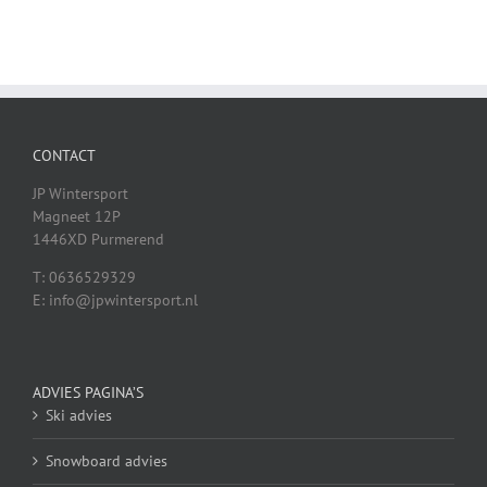
CONTACT
JP Wintersport
Magneet 12P
1446XD Purmerend
T: 0636529329
E: info@jpwintersport.nl
ADVIES PAGINA’S
Ski advies
Snowboard advies