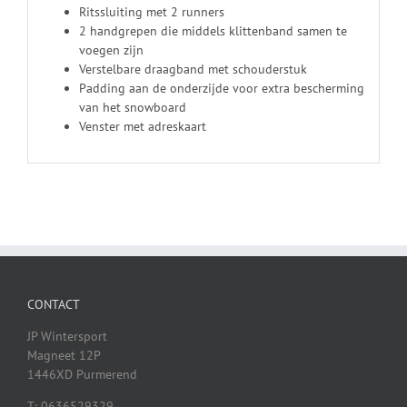
Ritssluiting met 2 runners
2 handgrepen die middels klittenband samen te
voegen zijn
Verstelbare draagband met schouderstuk
Padding aan de onderzijde voor extra bescherming
van het snowboard
Venster met adreskaart
CONTACT
JP Wintersport
Magneet 12P
1446XD Purmerend
T: 0636529329