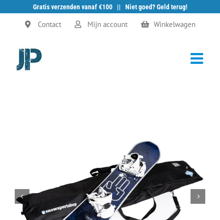
Gratis verzenden vanaf €100 || Niet goed? Geld terug!
Ga
Contact
Mijn account
Winkelwagen
naar
inhoud