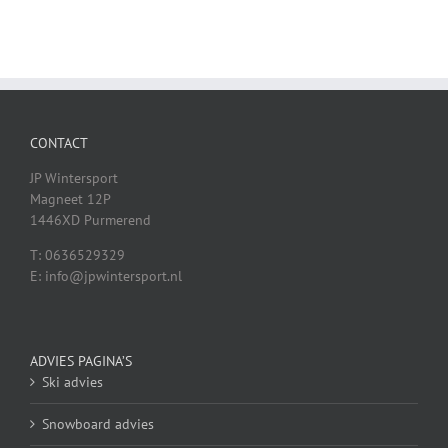
CONTACT
JP Wintersport
Magneet 12P
1446XD Purmerend
T: 0636529329
E: info@jpwintersport.nl
ADVIES PAGINA’S
Ski advies
Snowboard advies