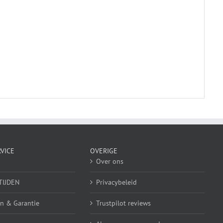
VICE
OVERIGE
Over ons
TIJDEN
Privacybeleid
n & Garantie
Trustpilot reviews