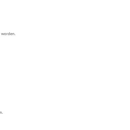
n worden.
n.