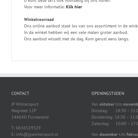
U kunt deze ski’s ook voordelig bij ons huren.
Voor meer informatie:
Klik
hier
Winkelvoorraad
Ons online aanbod staat los van ons assortiment in de wink
In de winkel hebben wij een vele malen groter aanbod.
Ons aanbod wisselt met de dag. Kom gerust eens langs.
CONTACT
OPENINGSTIJDEN
JP Wintersport
Van
oktober
t/m
novemb
Magneet 12P
Dinsdag: 18:30 – 21:
1446XD Purmerend
Donderdag: 18:30 – 21:
Zaterdag: 10:00 – 17:
T: 0636529329
E: info@jpwintersport.nl
Van
december
t/m
februa