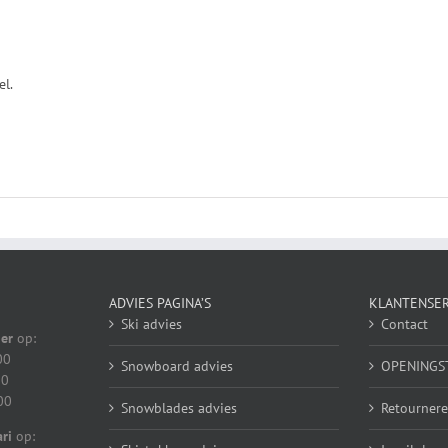
el.
ADVIES PAGINA’S
KLANTENSER
Ski advies
Contact
er
op:
00
Snowboard advies
OPENINGS
00
00
Snowblades advies
Retournere
ri
op: