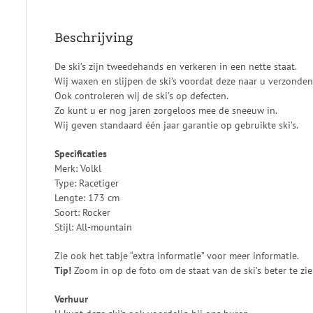
Beschrijving
De ski’s zijn tweedehands en verkeren in een nette staat.
Wij waxen en slijpen de ski’s voordat deze naar u verzonde
Ook controleren wij de ski’s op defecten.
Zo kunt u er nog jaren zorgeloos mee de sneeuw in.
Wij geven standaard één jaar garantie op gebruikte ski’s.
Specificaties
Merk: Volkl
Type: Racetiger
Lengte: 173 cm
Soort: Rocker
Stijl: All-mountain
Zie ook het tabje “extra informatie” voor meer informatie.
Tip!
Zoom in op de foto om de staat van de ski’s beter te zie
Verhuur