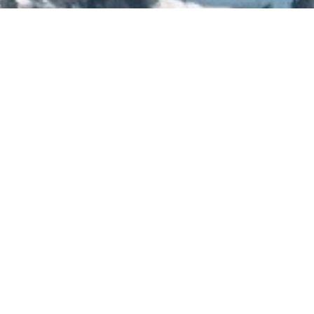
ONZE SERVICE
Alles op voorraad
Één jaar garantie
Voordelig inruilplan!
Levertijd 1-3 werkdagen
Uitgebreid aankoopadvies
ONS ADVIES
Ski advies
Snowboard advies