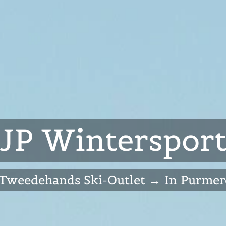
JP Winterspor
Een zeer voordelig inruilplan