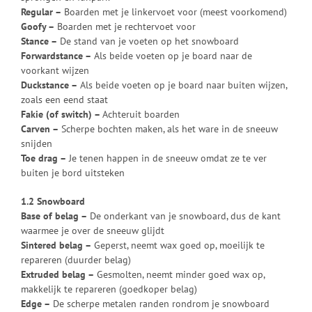
Regular –
Boarden met je linkervoet voor (meest voorkomend)
Goofy –
Boarden met je rechtervoet voor
Stance –
De stand van je voeten op het snowboard
Forwardstance –
Als beide voeten op je board naar de
voorkant wijzen
Duckstance –
Als beide voeten op je board naar buiten wijzen,
zoals een eend staat
Fakie (of switch) –
Achteruit boarden
Carven –
Scherpe bochten maken, als het ware in de sneeuw
snijden
Toe drag –
Je tenen happen in de sneeuw omdat ze te ver
buiten je bord uitsteken
1.2 Snowboard
Base of belag –
De onderkant van je snowboard, dus de kant
waarmee je over de sneeuw glijdt
Sintered belag –
Geperst, neemt wax goed op, moeilijk te
repareren (duurder belag)
Extruded belag –
Gesmolten, neemt minder goed wax op,
makkelijk te repareren (goedkoper belag)
Edge –
De scherpe metalen randen rondrom je snowboard