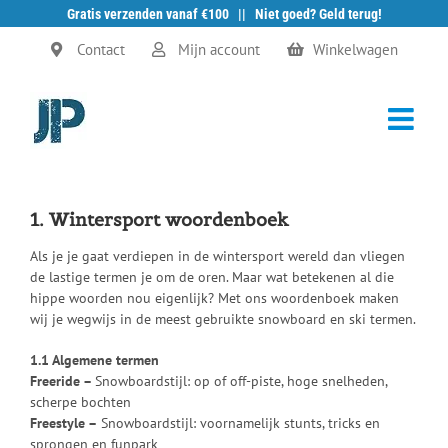
Gratis verzenden vanaf €100 || Niet goed? Geld terug!
Ga
Contact
Mijn account
Winkelwagen
naar
inhoud
1. Wintersport woordenboek
Als je je gaat verdiepen in de wintersport wereld dan vliegen
de lastige termen je om de oren. Maar wat betekenen al die
hippe woorden nou eigenlijk? Met ons woordenboek maken
wij je wegwijs in de meest gebruikte snowboard en ski termen.
1.1 Algemene termen
Freeride –
Snowboardstijl: op of off-piste, hoge snelheden,
scherpe bochten
Freestyle –
Snowboardstijl: voornamelijk stunts, tricks en
sprongen en funpark