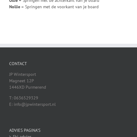
Ollie –
Springen met de achterkant van je board
Nollie –
Springen met de voorkant van je board
CONTACT
JP Wintersport
Magneet 12P
1446XD Purmerend
T: 0636529329
E: info@jpwintersport.nl
ADVIES PAGINA’S
Ski advies