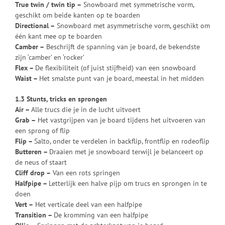
True twin / twin tip –
Snowboard met symmetrische vorm,
geschikt om beide kanten op te boarden
Directional –
Snowboard met asymmetrische vorm, geschikt om
één kant mee op te boarden
Camber –
Beschrijft de spanning van je board, de bekendste
zijn ‘camber’ en ‘rocker’
Flex –
De flexibiliteit (of juist stijfheid) van een snowboard
Waist –
Het smalste punt van je board, meestal in het midden
1.3 Stunts, tricks en sprongen
Air –
Alle trucs die je in de lucht uitvoert
Grab –
Het vastgrijpen van je board tijdens het uitvoeren van
een sprong of flip
Flip –
Salto, onder te verdelen in backflip, frontflip en rodeoflip
Butteren –
Draaien met je snowboard terwijl je belanceert op
de neus of staart
Cliff drop –
Van een rots springen
Halfpipe –
Letterlijk een halve pijp om trucs en sprongen in te
doen
Vert –
Het verticale deel van een halfpipe
Transition –
De kromming van een halfpipe