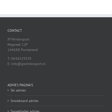
CONTACT
JP Wintersport
Magneet 12P
1446XD Purmerend
T: 0636529329
E: info@jpwintersport.nl
ADVIES PAGINA’S
Ski advies
Snowboard advies
Snowblades advies