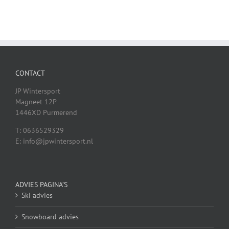
CONTACT
JP Wintersport
Magneet 12P
1446XD Purmerend
T: 0636529329
E: info@jpwintersport.nl
ADVIES PAGINA’S
Ski advies
Snowboard advies