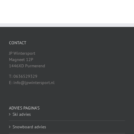
CONTACT
JP Wintersport
Magneet 12P
1446XD Purmerend
T: 0636529329
E: info@jpwintersport.nl
ADVIES PAGINA’S
Ski advies
Snowboard advies