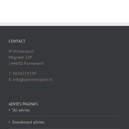
CONTACT
JP Wintersport
Magneet 12P
1446XD Purmerend
T: 0636529329
E: info@jpwintersport.nl
ADVIES PAGINA’S
Ski advies
Snowboard advies