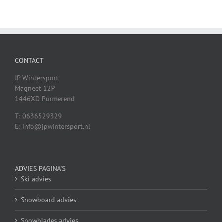
CONTACT
JP Wintersport
Magneet 12P
1446XD Purmerend
T: 0636529329
E: info@jpwintersport.nl
ADVIES PAGINA’S
Ski advies
Snowboard advies
Snowblades advies