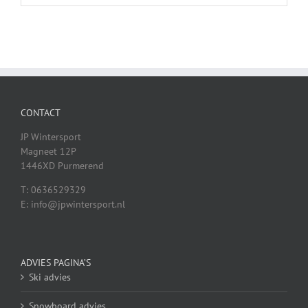
CONTACT
JP Wintersport
Magneet 12P
1446XD Purmerend
T: 0636529329
E: info@jpwintersport.nl
ADVIES PAGINA’S
Ski advies
Snowboard advies