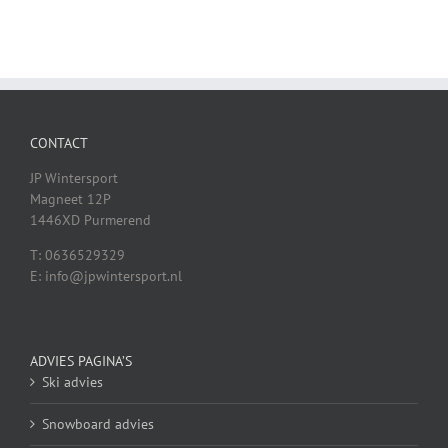
CONTACT
JP Wintersport
Magneet 12P
1446XD Purmerend
T: 0636529329
E: info@jpwintersport.nl
ADVIES PAGINA’S
Ski advies
Snowboard advies