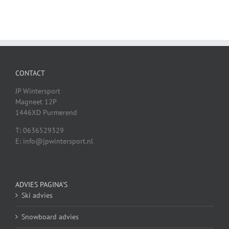
CONTACT
JP Wintersport
Magneet 12P
1446XD Purmerend
T: 0636529329
E: info@jpwintersport.nl
ADVIES PAGINA’S
Ski advies
Snowboard advies