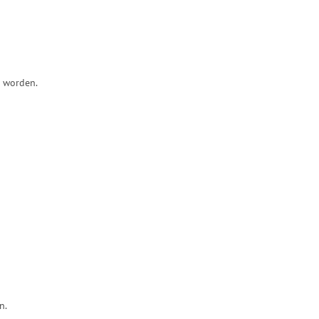
n worden.
n.