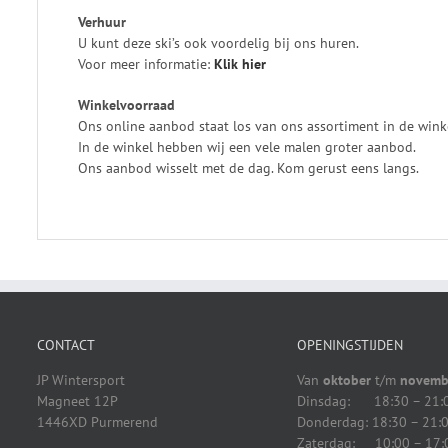
Verhuur
U kunt deze ski’s ook voordelig bij ons huren.
Voor meer informatie:
Klik
hier
Winkelvoorraad
Ons online aanbod staat los van ons assortiment in de wink
In de winkel hebben wij een vele malen groter aanbod.
Ons aanbod wisselt met de dag. Kom gerust eens langs.
CONTACT
OPENINGSTIJDEN
JP Wintersport
Van
oktober
t/m
novemb
Magneet 12P
Dinsdag: 18:30 – 21:
1446XD Purmerend
Donderdag: 18:30 – 21:
Zaterdag: 10:00 – 17: