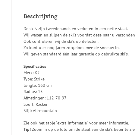
Beschrijving
De ski’s zijn tweedehands en verkeren in een nette staat.
Wij waxen en slijpen de ski’s voordat deze naar u verzonde
Ook controleren wij de ski’s op defecten.
Zo kunt u er nog jaren zorgeloos mee de sneeuw in.
Wij geven standaard één jaar garantie op gebruikte ski’s.
Specificaties
Merk: K2
Type: Strike
Lengte: 160 cm
Radius: 15
Afmetingen: 112-70-97
Soort: Rocker
Stijl: All-mountain
Zie ook het tabje “extra informatie” voor meer informatie.
Tip!
Zoom in op de foto om de staat van de ski’s beter te zie