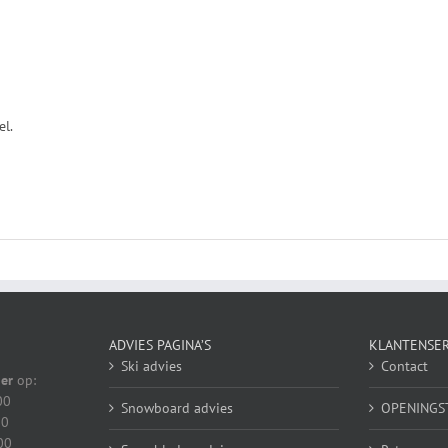
el.
ADVIES PAGINA’S
KLANTENSER
Ski advies
Contact
er
op:
00
Snowboard advies
OPENINGS
00
00