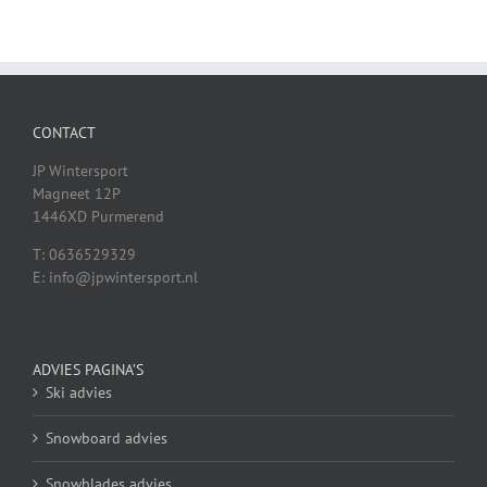
CONTACT
JP Wintersport
Magneet 12P
1446XD Purmerend
T: 0636529329
E: info@jpwintersport.nl
ADVIES PAGINA’S
Ski advies
Snowboard advies
Snowblades advies