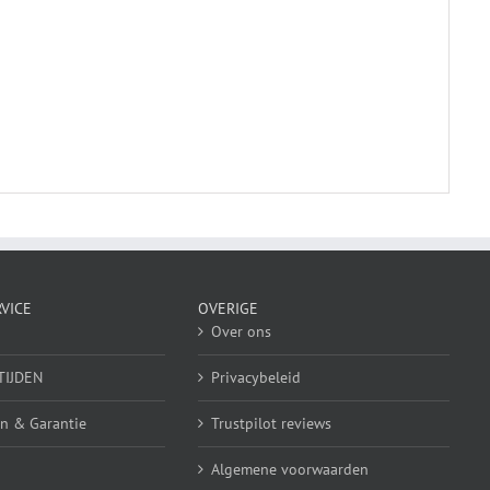
VICE
OVERIGE
Over ons
TIJDEN
Privacybeleid
n & Garantie
Trustpilot reviews
Algemene voorwaarden