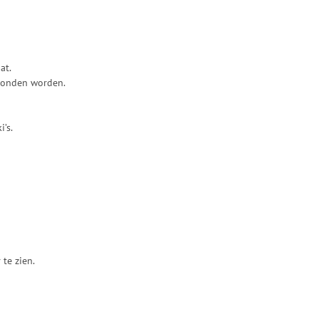
at.
rzonden worden.
’s.
te zien.