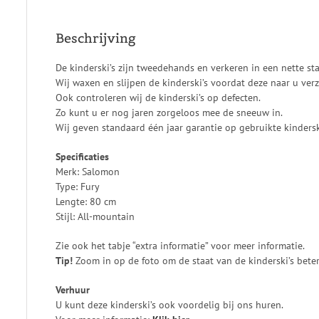
Beschrijving
De kinderski’s zijn tweedehands en verkeren in een nette sta
Wij waxen en slijpen de kinderski’s voordat deze naar u ve
Ook controleren wij de kinderski’s op defecten.
Zo kunt u er nog jaren zorgeloos mee de sneeuw in.
Wij geven standaard één jaar garantie op gebruikte kinderski
Specificaties
Merk: Salomon
Type: Fury
Lengte: 80 cm
Stijl: All-mountain
Zie ook het tabje “extra informatie” voor meer informatie.
Tip!
Zoom in op de foto om de staat van de kinderski’s beter 
Verhuur
U kunt deze kinderski’s ook voordelig bij ons huren.