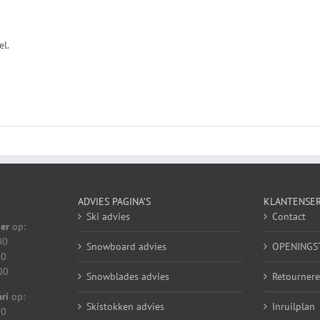
el.
ADVIES PAGINA’S
KLANTENSER
Ski advies
Contact
er
op:
00
Snowboard advies
OPENINGS
00
00
Snowblades advies
Retournere
ri
op:
Skistokken advies
Inruilplan
00