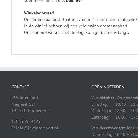
Voor meer informatie:
Klik
hier
Winkelvoorraad
Ons online aanbod staat los van ons assortiment in de wink
In de winkel hebben wij een vele malen groter aanbod.
Ons aanbod wisselt met de dag. Kom gerust eens langs.
CONTACT
OPENINGSTIJDEN
JP Wintersport
Van
oktober
t/m
novemb
Magneet 12P
Dinsdag: 18:30 – 21:
1446XD Purmerend
Donderdag: 18:30 – 21:
Zaterdag: 10:00 – 17:
T: 0636529329
E: info@jpwintersport.nl
Van
december
t/m
februa
Donderdag: 18:30 – 21: