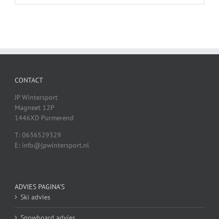
CONTACT
JP Wintersport
Magneet 12P
1446XD Purmerend
T: 0636529329
E: info@jpwintersport.nl
ADVIES PAGINA’S
Ski advies
Snowboard advies