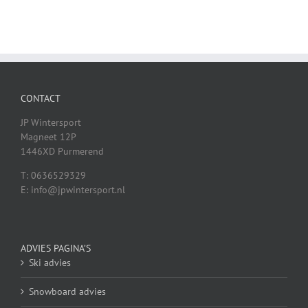
CONTACT
JP Wintersport
Magneet 12P
1446XD Purmerend
T: 0636529329
E: info@jpwintersport.nl
ADVIES PAGINA’S
Ski advies
Snowboard advies