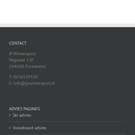
CONTACT
JP Wintersport
Magneet 12P
1446XD Purmerend
T: 0636529329
E: info@jpwintersport.nl
ADVIES PAGINA’S
Ski advies
Snowboard advies