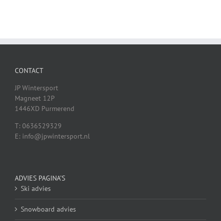
CONTACT
JP Wintersport
Magneet 12P
1446XD Purmerend
T: 0636529329
E: info@jpwintersport.nl
ADVIES PAGINA’S
Ski advies
Snowboard advies