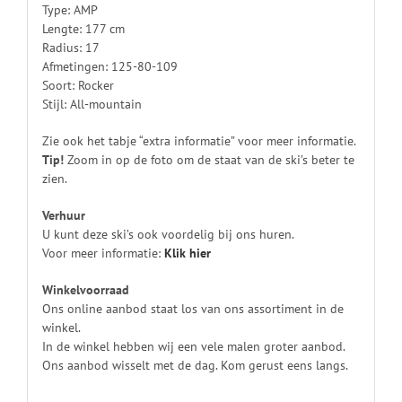
Type: AMP
Lengte: 177 cm
Radius: 17
Afmetingen: 125-80-109
Soort: Rocker
Stijl: All-mountain
Zie ook het tabje “extra informatie” voor meer informatie.
Tip!
Zoom in op de foto om de staat van de ski’s beter te
zien.
Verhuur
U kunt deze ski’s ook voordelig bij ons huren.
Voor meer informatie:
Klik
hier
Winkelvoorraad
Ons online aanbod staat los van ons assortiment in de
winkel.
In de winkel hebben wij een vele malen groter aanbod.
Ons aanbod wisselt met de dag. Kom gerust eens langs.