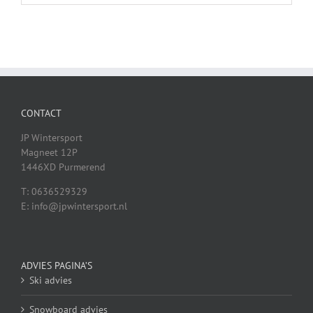
CONTACT
JP Wintersport
Magneet 12P
1446XD Purmerend
T: 0636529329
E: info@jpwintersport.nl
ADVIES PAGINA’S
Ski advies
Snowboard advies