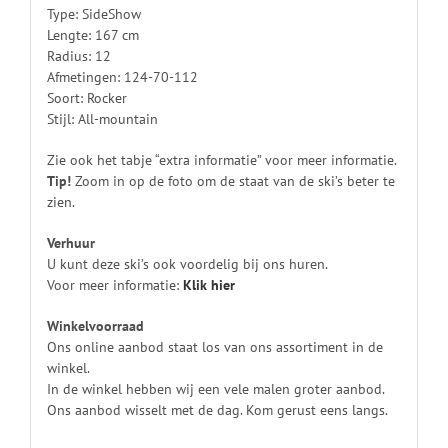
Type: SideShow
Lengte: 167 cm
Radius: 12
Afmetingen: 124-70-112
Soort: Rocker
Stijl: All-mountain
Zie ook het tabje “extra informatie” voor meer informatie.
Tip!
Zoom in op de foto om de staat van de ski’s beter te
zien.
Verhuur
U kunt deze ski’s ook voordelig bij ons huren.
Voor meer informatie:
Klik
hier
Winkelvoorraad
Ons online aanbod staat los van ons assortiment in de
winkel.
In de winkel hebben wij een vele malen groter aanbod.
Ons aanbod wisselt met de dag. Kom gerust eens langs.