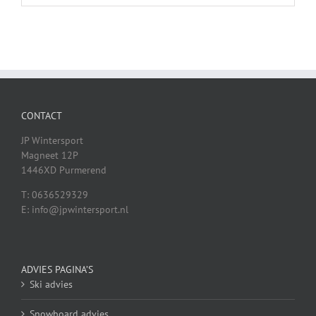
CONTACT
JP Wintersport
Magneet 12P
1446XD Purmerend
T: 0636529329
E: info@jpwintersport.nl
ADVIES PAGINA’S
Ski advies
Snowboard advies