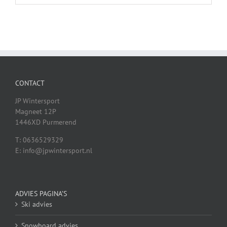
CONTACT
JP Wintersport
Magneet 12P
1446XD Purmerend
T: 0636529329
E: info@jpwintersport.nl
ADVIES PAGINA’S
Ski advies
Snowboard advies