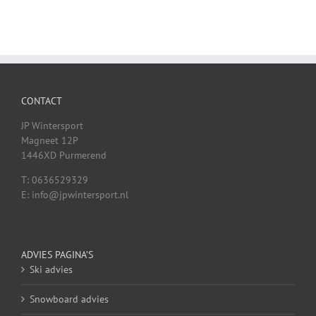
CONTACT
JP Wintersport
Magneet 12P
1446XD Purmerend
T: 0636529329
E: info@jpwintersport.nl
ADVIES PAGINA’S
Ski advies
Snowboard advies