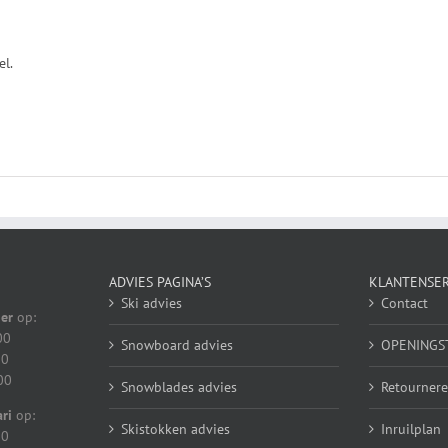
el.
ADVIES PAGINA’S
KLANTENSER
Ski advies
Contact
er
op:
00
Snowboard advies
OPENINGS
00
00
Snowblades advies
Retournere
ri
op:
Skistokken advies
Inruilplan
00