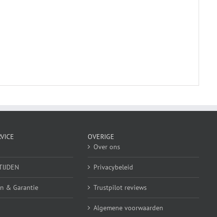
VICE
OVERIGE
Over ons
TIJDEN
Privacybeleid
n & Garantie
Trustpilot reviews
Algemene voorwaarden