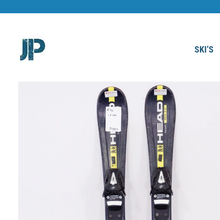
Ga
naar
inhoud
SKI’S